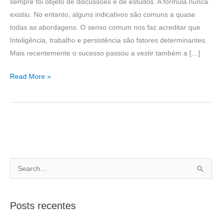
sempre foi objeto de discussões e de estudos. A fórmula nunca
existiu. No entanto, alguns indicativos são comuns a quase
todas as abordagens. O senso comum nos faz acreditar que
Inteligência, trabalho e persistência são fatores determinantes.
Mais recentemente o sucesso passou a vestir também a […]
Read More »
P
e
s
Posts recentes
q