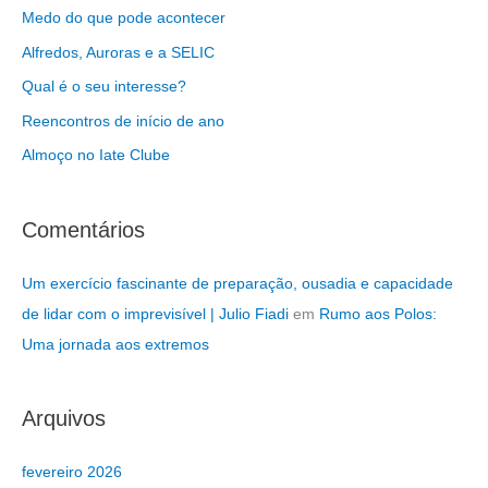
u
Medo do que pode acontecer
i
Alfredos, Auroras e a SELIC
s
Qual é o seu interesse?
a
Reencontros de início de ano
r
Almoço no Iate Clube
p
o
r
Comentários
:
Um exercício fascinante de preparação, ousadia e capacidade
de lidar com o imprevisível | Julio Fiadi
em
Rumo aos Polos:
Uma jornada aos extremos
Arquivos
fevereiro 2026