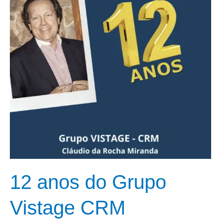
Grupo
Vistage
CRM
12 anos do Grupo
Vistage CRM