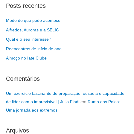
s
Posts recentes
q
u
Medo do que pode acontecer
i
Alfredos, Auroras e a SELIC
s
Qual é o seu interesse?
a
Reencontros de início de ano
r
Almoço no Iate Clube
p
o
r
Comentários
:
Um exercício fascinante de preparação, ousadia e capacidade
de lidar com o imprevisível | Julio Fiadi
em
Rumo aos Polos:
Uma jornada aos extremos
Arquivos