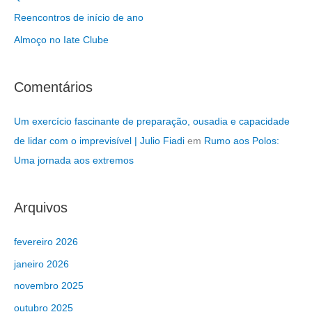
a
Reencontros de início de ano
r
Almoço no Iate Clube
p
o
r
Comentários
:
Um exercício fascinante de preparação, ousadia e capacidade
de lidar com o imprevisível | Julio Fiadi
em
Rumo aos Polos:
Uma jornada aos extremos
Arquivos
fevereiro 2026
janeiro 2026
novembro 2025
outubro 2025