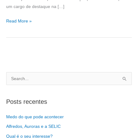
um cargo de destaque na […]
Read More »
P
e
s
Posts recentes
q
u
Medo do que pode acontecer
i
Alfredos, Auroras e a SELIC
s
Qual é o seu interesse?