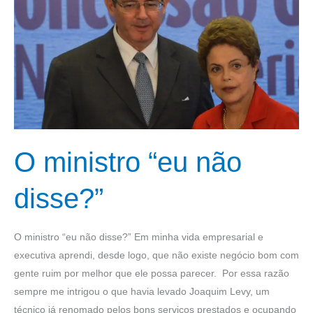
não
disse?”
O ministro “eu não
disse?”
O ministro “eu não disse?” Em minha vida empresarial e
executiva aprendi, desde logo, que não existe negócio bom com
gente ruim por melhor que ele possa parecer. Por essa razão
sempre me intrigou o que havia levado Joaquim Levy, um
técnico já renomado pelos bons serviços prestados e ocupando