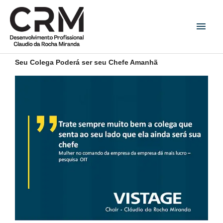
Ir
Men
para
princ
o
conteúdo
Seu Colega Poderá ser seu Chefe Amanhã