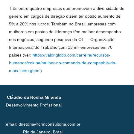
Três entre quatro empresas que promovem a diversidade de
gênero em cargos de direção dizem ter obtido aumento de
5% a 20% nos lucros. Também no Brasil, empresas com
mulheres em postos de liderança têm melhor desempenho
nos negócios, segundo pesquisa da OIT – Organização
Internacional do Trabalho com 13 mil empresas em 70
países (ver:
https://valor.globo.com/carreira/recursos-
humanos/coluna/mulher-no-comando-da-companhia-da-
mais-lucro.ghtml
)
Cláudio da Rocha Miranda
Desenvolvimento Profissional
email: diretoria@crmconsultoria.com.br
Rio de Janeiro, Brasil