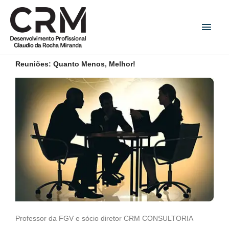
Ir
Men
para
princ
o
conteúdo
Reuniões: Quanto Menos, Melhor!
Professor da FGV e sócio diretor CRM CONSULTORIA