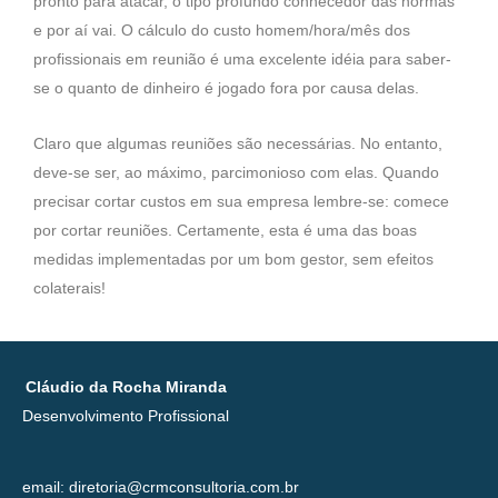
pronto para atacar, o tipo profundo conhecedor das normas
e por aí vai. O cálculo do custo homem/hora/mês dos
profissionais em reunião é uma excelente idéia para saber-
se o quanto de dinheiro é jogado fora por causa delas.
Claro que algumas reuniões são necessárias. No entanto,
deve-se ser, ao máximo, parcimonioso com elas. Quando
precisar cortar custos em sua empresa lembre-se: comece
por cortar reuniões. Certamente, esta é uma das boas
medidas implementadas por um bom gestor, sem efeitos
colaterais!
Cláudio da Rocha Miranda
Desenvolvimento Profissional
email: diretoria@crmconsultoria.com.br