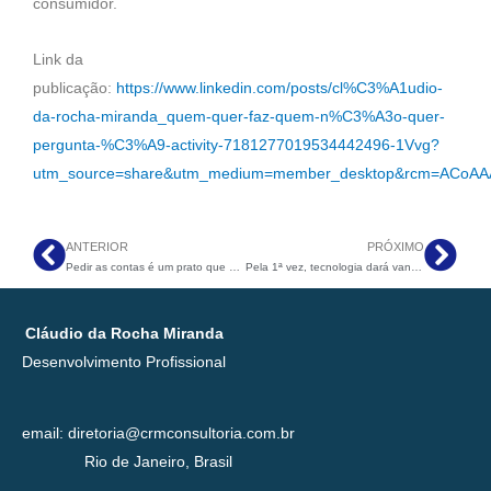
consumidor.
Link da
publicação:
https://www.linkedin.com/posts/cl%C3%A1udio-
da-rocha-miranda_quem-quer-faz-quem-n%C3%A3o-quer-
pergunta-%C3%A9-activity-7181277019534442496-1Vvg?
utm_source=share&utm_medium=member_desktop&rcm=ACoAA
ANTERIOR
PRÓXIMO
Anterior
Pró
Pedir as contas é um prato que se come frio?
Pela 1ª vez, tecnologia dará vantagem a profissionais mais maduros
Cláudio da Rocha Miranda
Desenvolvimento Profissional
email: diretoria@crmconsultoria.com.br
Rio de Janeiro, Brasil