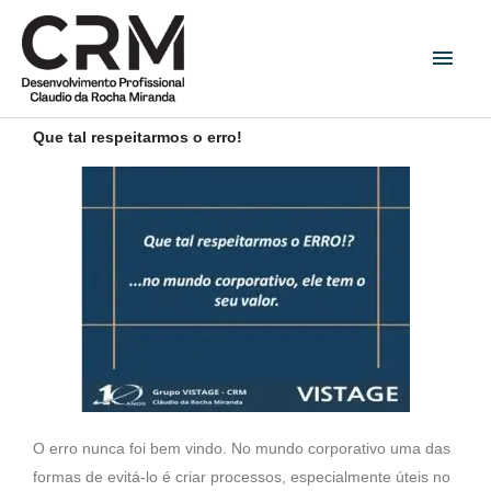
Ir
Men
para
princ
o
conteúdo
Que tal respeitarmos o erro!
O erro nunca foi bem vindo. No mundo corporativo uma das
formas de evitá-lo é criar processos, especialmente úteis no