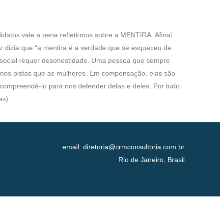
atos vale a pena refletirmos sobre a MENTIRA. Afinal
z dizia que “a mentira é a verdade que se esqueceu de
a social requer desonestidade. Uma pessoa que sempre
enos pistas que as mulheres. Em compensação, elas são
compreendê-lo para nos defender delas e deles. Por tudo
es)
email: diretoria@crmconsultoria.com.br
Rio de Janeiro, Brasil