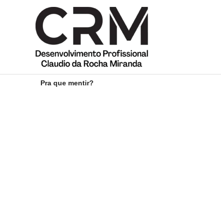
Ir
para
o
conteúdo
Pra que mentir?