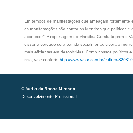
Em tempos de manifestações que ameaçam fortemente elei
as manifestações são contra as Mentiras que políticos 
acontecer”. A reportagem de Marsílea Gombata para o Va
disser a verdade será banida socialmente, viverá e mor
mais eficientes em descobri-las. Como nossos políticos
isso, vale conferir:
http://www.valor.com.br/cultura/32031
Cláudio da Rocha Miranda
Desenvolvimento Profissional