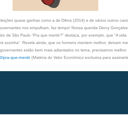
ções quase ganhas como a de Dilma (2014) e de vários outros candid
e governantes nos empulham, faz tempo! Nossa querida Dercy Gonçalve
lor de São Paulo “Pra que mentir?” destaca, por exemplo, que “A vid
rerá sozinha”. Revela ainda, que os homens mentem melhor, deixam m
 e governantes estão bem mais adiantados no tema, precisamos melhor 
00/pra-que-mentir
(Matéria do Valor Econômico exclusiva para assinant