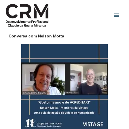
Ir
Men
para
princ
o
conteúdo
Conversa com Nelson Motta