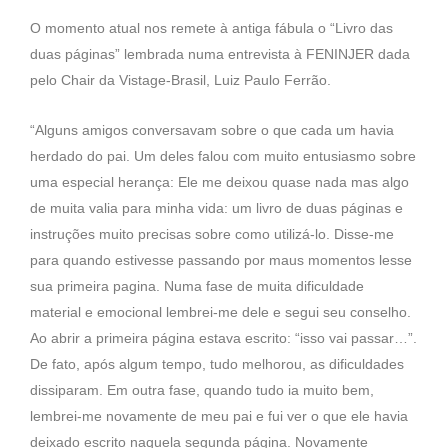
O momento atual nos remete à antiga fábula o “Livro das
duas páginas” lembrada numa entrevista à FENINJER dada
pelo Chair da Vistage-Brasil, Luiz Paulo Ferrão.
“Alguns amigos conversavam sobre o que cada um havia
herdado do pai. Um deles falou com muito entusiasmo sobre
uma especial herança: Ele me deixou quase nada mas algo
de muita valia para minha vida: um livro de duas páginas e
instruções muito precisas sobre como utilizá-lo. Disse-me
para quando estivesse passando por maus momentos lesse
sua primeira pagina. Numa fase de muita dificuldade
material e emocional lembrei-me dele e segui seu conselho.
Ao abrir a primeira página estava escrito: “isso vai passar…”.
De fato, após algum tempo, tudo melhorou, as dificuldades
dissiparam. Em outra fase, quando tudo ia muito bem,
lembrei-me novamente de meu pai e fui ver o que ele havia
deixado escrito naquela segunda página. Novamente