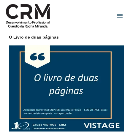
Ir
Men
para
princ
o
conteúdo
O Livro de duas páginas