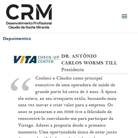
Ir
Men
para
princ
o
conteúdo
Depoimentos