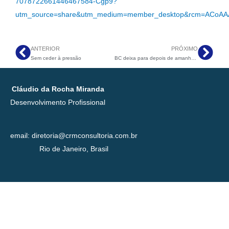
7078722661446467584-Cgp9?
utm_source=share&utm_medium=member_desktop&rcm=ACoAA
ANTERIOR
PRÓXIMO
Anterior
Pró
Sem ceder à pressão
BC deixa para depois de amanhã o que poderia fazer hoje
Cláudio da Rocha Miranda
Desenvolvimento Profissional
email: diretoria@crmconsultoria.com.br
Rio de Janeiro, Brasil