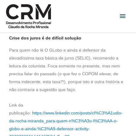
Ir
Men
para
princ
o
conteúdo
Crise dos juros é de difícil solução
Para quem não lê O GLobo e ainda é defensor da
elevadíssima taxa básica de juros (SELIC), recomendo a
leitura da colunista. Foca somente no presente, mas nem
precisa falar do passado (o que fez o COPOM elevar, de
forma indecente, esta taxa?!), porque isto é outra história e
não contraria a sugestão que faço.
Link da
publicação:
https://www.linkedin.com/posts/cl%C3%A1udio-
da-rocha-miranda_para-quem-n%C3%A3o-l%C3%AA-o-
globo-e-ainda-%C3%A9-defensor-activity-