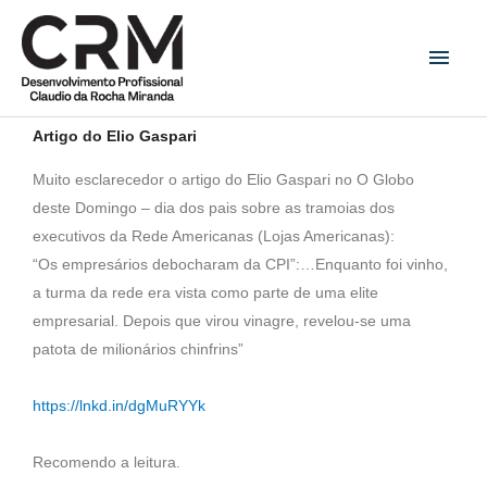
Ir
Men
para
princ
o
conteúdo
Artigo do Elio Gaspari
Muito esclarecedor o artigo do Elio Gaspari no O Globo
deste Domingo – dia dos pais sobre as tramoias dos
executivos da Rede Americanas (Lojas Americanas):
“Os empresários debocharam da CPI”:…Enquanto foi vinho,
a turma da rede era vista como parte de uma elite
empresarial. Depois que virou vinagre, revelou-se uma
patota de milionários chinfrins”
https://lnkd.in/dgMuRYYk
Recomendo a leitura.