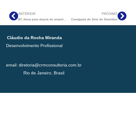
ANTERIOR
PRÓXIMO
Anterior
Pró
BC deixa para depois de amanhã o que poderia fazer hoje
Cavalgada de Sete de Setembro
Cláudio da Rocha Miranda
Desenvolvimento Profissional
email: diretoria@crmconsultoria.com.br
Rio de Janeiro, Brasil