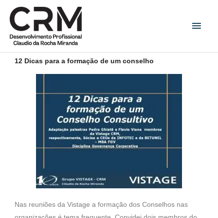
Ir
Men
para
princ
o
conteúdo
12 Dicas para a formação de um conselho
Nas reuniões da Vistage a formação dos Conselhos nas
organizações é tema frequente. Convidei dois membros do